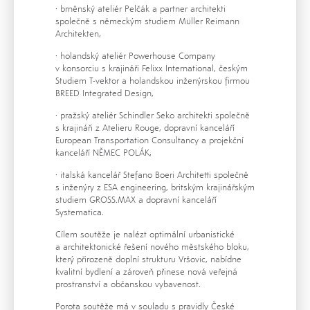
· brněnský ateliér Pelčák a partner architekti
společně s německým studiem Müller Reimann
Architekten,
· holandský ateliér Powerhouse Company
v konsorciu s krajináři Felixx International, českým
Studiem T-vektor a holandskou inženýrskou firmou
BREED Integrated Design,
· pražský ateliér Schindler Seko architekti společně
s krajináři z Atelieru Rouge, dopravní kanceláří
European Transportation Consultancy a projekční
kanceláří NĚMEC POLÁK,
· italská kancelář Stefano Boeri Architetti společně
s inženýry z ESA engineering, britským krajinářským
studiem GROSS.MAX a dopravní kanceláří
Systematica.
Cílem soutěže je nalézt optimální urbanistické
a architektonické řešení nového městského bloku,
který přirozeně doplní strukturu Vršovic, nabídne
kvalitní bydlení a zároveň přinese nová veřejná
prostranství a občanskou vybavenost.
Porota soutěže má v souladu s pravidly České