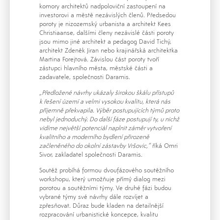
komory architektů nadpoloviční zastoupení na
investorovi a městě nezávislých členů. Předsedou
poroty je nizozemský urbanista a architekt Kees
Christiaanse, dalšími členy nezávislé části poroty
jsou mimo jiné architekt a pedagog David Tichý,
architekt Zdeněk Jiran nebo krajinářská architektka
Martina Forejtová. Závislou část poroty tvoří
zástupci hlavního města, městské části a
zadavatele, společnosti Daramis.
„Předložené návrhy ukázaly širokou škálu přístupů
k řešení území a velmi vysokou kvalitu, která nás
příjemně překvapila. Výběr postupujících týmů proto
nebyl jednoduchý. Do další fáze postupují ty, u nichž
vidíme největší potenciál naplnit záměr vytvoření
kvalitního a moderního bydlení přirozeně
začleněného do okolní zástavby Vršovic,“
říká Omri
Sivor, zakladatel společnosti Daramis.
Soutěž probíhá formou dvoufázového soutěžního
workshopu, který umožňuje přímý dialog mezi
porotou a soutěžními týmy. Ve druhé fázi budou
vybrané týmy své návrhy dále rozvíjet a
zpřesňovat. Důraz bude kladen na detailnější
rozpracování urbanistické koncepce, kvalitu