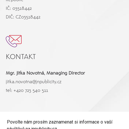
IČ: 03518442
DIČ: CZ03518442
KONTAKT
Mgr. Jitka Novotná, Managing Director
jitka.novotna@jnpublicity.cz
tel:
+420 723 540 511