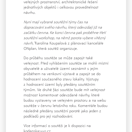
veřejných prostranství, architektonické řešení
jednotlivých objektů i celkovou proveditelnost
návrhu.
Nyní mají vybrané soutěžní týmy čas na
dopracování svého návrhu, který odevzdají již na
začátku června. Ke konci června pak proběhne třetí
soutěžní workshop, na němž porota vybere vítězný
návrh,“
Karolína Koupalová z plánovací kanceláře
ONplan, která soutěž organizuje.
Do průběhu soutěže se může zapojit také
veřejnost. Před vyhlášením soutěže se mohli místní
obyvatelé a uživatelé území seznámit s jejím
průběhem na venkovní výstavě a zapojit se do
hodnocení současného stavu lokality. Výstupy
z hodnocení území byly předány soutěžním
týmům. Ve druhé fázi soutěže bude mít veřejnost
možnost komentovat odevzdané návrhy, které
budou vystaveny ve veřejném prostoru a na webu
soutěže v červnu letošního roku. Komentáře budou
následně předány soutěžní porotě jako jeden z
podkladů pro její rozhodování.
Více informací o soutěži je k dispozici na
kodanska1441.cz
.