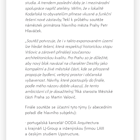
studia. A trendem poslední doby je i mezinárodní
spolupráce napříč ateliéry. Věřím, že v lokalitě
Kodaňská to obyvatelům přinese vkusné a funkční
řešení nové zástavby,“
řekl k průběhu soutěže
náměstek primátora hlavního města Prahy Petr
Hlaváček.
„Soutěž potvrzuje, že i v takto exponovaném území
lze hledat řešení, která respektují historickou stopu
Vršovic a zároveň přinášejí současnou
architektonickou kvalitu. Pro Prahu 10 je důležité,
aby nový blok navázal na charakter Desítky jako
kompaktní a živé městské části, kde se přirozeně
propojuje bydlení, veřejný prostor i občanská
vybavenost. Návrhy, které postoupily do finále,
podle mého názoru dobře ukazují, že tento
ambiciózní cíl je dosažitelný,“
říká starosta Městské
části Praha 10 Martin Valovič.
Finále soutěže se účastní tyto týmy (v abecedním
pořadí dle hlavního subjektu):
· portugalská kancelář OODA Arquitectura
s krajináři LJ-Group a inženýrskou firmou LAIII
a českým studiem Upstructure,