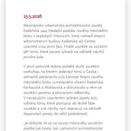
13.5.2026
Mezinárodní urbanisticko-architektonická soutěž
Kodaňská 1441 hledající podobu nového městského
bloku v pražských Vršovicích, který nahradí dnešní
administrativní budovu Kodaňská 4D Center,
uzavřela svou první fázi. Finále soutěže se zúčastní
pět týmů, které porota vybrala na základě návrhů
prvního kola.
V první polovině dubna proběhl druhý soutěžní
workshop, na kterém jedenáct týmů z Česka i
zahraničí představilo svůj koncept řešení nového
městského bloku vymezeného ulicemi Kodaňská,
Kavkazská a Moldavská a diskutovalo o něm se
soutěžní porotou a přizvanými odborníky.
V navazujícím uzavřeném jednání poroty byly
vybrány týmy, které postupují do druhé fáze
soutěže a své návrhy nyní dopracují na základě
doporučení poroty do větší podrobnosti.
„Je důležité, že se na rozvoji města díky soutěžím
podílejí jak česká, tak i zahraniční architektonická