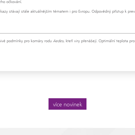
ého očkování.
azy stávají stále aktuálnějším tématem i pro Evropu. Odpovědný přístup k preven
íznivé podmínky pro komáry rodu
Aedes
, kteří viry přenášejí. Optimální teplota 
více novinek