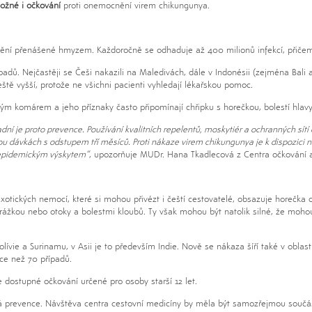
ožné i očkování
proti onemocnění virem chikungunya.
nění přenášené hmyzem. Každoročně se odhaduje až 400 milionů infekcí, přičemž 
padů. Nejčastěji se Češi nakazili na Maledivách, dále v Indonésii (zejména Bali a
ě vyšší, protože ne všichni pacienti vyhledají lékařskou pomoc.
ým komárem a jeho příznaky často připomínají chřipku s horečkou, bolestí hlavy,
í je proto prevence. Používání kvalitních repelentů, moskytiér a ochranných sítí d
ou dávkách s odstupem tří měsíců. Proti nákaze virem chikungunya je k dispozici n
 epidemickým výskytem“
, upozorňuje MUDr. Hana Tkadlecová z Centra očkování a
otických nemocí, které si mohou přivézt i čeští cestovatelé, obsazuje horečka 
vyrážkou nebo otoky a bolestmi kloubů. Ty však mohou být natolik silné, že moho
Bolívie a Surinamu, v Asii je to především Indie. Nově se nákaza šíří také v obla
e než 70 případů.
 dostupné očkování určené pro osoby starší 12 let.
ná prevence. Návštěva centra cestovní medicíny by měla být samozřejmou součás