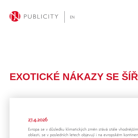
EN
EXOTICKÉ NÁKAZY SE ŠÍŘ
27.4.2026
Evropa se v důsledku klimatických změn stává stále vhodnějším
oblasti, se v posledních letech objevují i na evropském kontinent