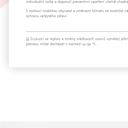
individuální rizika a doporučí preventivní opatření včetně vhodn
S rostoucí mobilitou obyvatel a změnami klimatu se exotické nák
ochranu veřejného zdraví.
[1]
Zvyšující se teploty a změny srážkových vzorců vytvářejí př
přenosu může docházet v rozmezí 12–30 °C.