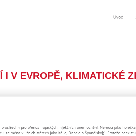
Úvod
Í I V EVROPĚ, KLIMATICKÉ 
 prostředím pro přenos tropických infekčních onemocnění. Nemoci jako horečka 
u, zejména v jižních státech jako Itálie, Francie a Španělsko
[1]
. Protože neexistu