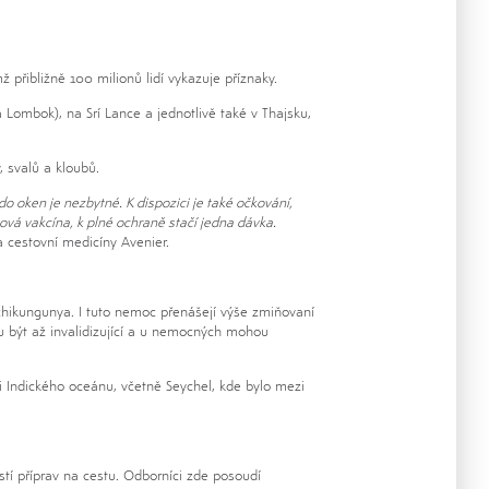
přibližně 100 milionů lidí vykazuje příznaky.
 Lombok), na Srí Lance a jednotlivě také v Thajsku,
 svalů a kloubů.
o oken je nezbytné. K dispozici je také očkování,
ová vakcína, k plné ochraně stačí jedna dávka.
 cestovní medicíny Avenier.
chikungunya. I tuto nemoc přenášejí výše zmiňovaní
u být až invalidizující a u nemocných mohou
sti Indického oceánu, včetně Seychel, kde bylo mezi
tí příprav na cestu. Odborníci zde posoudí