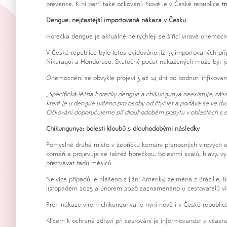
prevence. K ní patří také očkování. Nově je v České republice
m
Dengue: nejčastější importovaná nákaza v Česku
Horečka dengue je aktuálně nejrychleji se šířící virové onemoc
V České republice bylo letos evidováno již 53 importovaných pří
Nikaragui a Hondurasu. Skutečný počet nakažených může být ješt
Onemocnění se obvykle projeví 3 až 14 dní po bodnutí infikovan
„Specifická léčba horečky dengue a chikungunya neexistuje, zásadn
které je u dengue určeno pro osoby od čtyř let a podává se ve dv
Očkování doporučujeme při dlouhodobém pobytu v oblastech s
Chikungunya: bolesti kloubů s dlouhodobými následky
Pomyslné druhé místo v žebříčku komáry přenosných virových ex
komáři a projevuje se taktéž horečkou, bolestmi svalů, hlavy, 
přetrvávat řadu měsíců.
Nejvíce případů je hlášeno z Jižní Ameriky, zejména z Brazílie, 
listopadem 2025 a únorem 2026 zaznamenáno u cestovatelů víc
Proti nákaze virem chikungunya je nyní nově i v České republice
Klíčem k ochraně zdraví při cestování je informovanost a včas